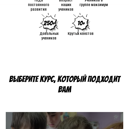
Года
Возраст
Учеников в
постоянного
наших
группе максимум
развития
учеников
250+
10+
Довольных
Крутых квестов
учеников
Выберите курс, который подходит
вам